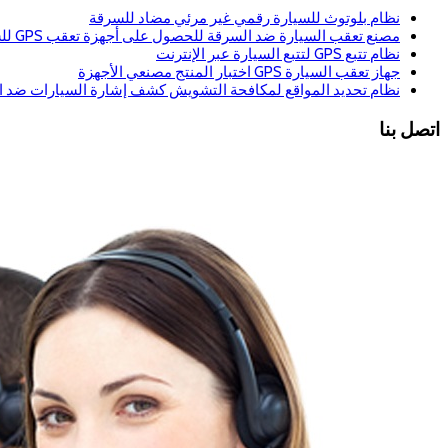
نظام بلوتوث للسيارة رقمي غير مرئي مضاد للسرقة
مصنع تعقب السيارة ضد السرقة للحصول على أجهزة تعقب GPS للسيارة GPS إنذار للسيارة
نظام تتبع GPS لتتبع السيارة عبر الإنترنت
جهاز تعقب السيارة GPS اختبار المنتج مصنعي الأجهزة
نظام تحديد المواقع لمكافحة التشويش كشف إشارة السيارات ضد السرقة حماية GPS جهاز مكافحة ال
اتصل بنا