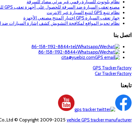
نظام بلوتوث للسيارة رقمي غير مرئي مضاد للسرقة
مصنع تعقب السيارة ضد السرقة للحصول على أجهزة تعقب GPS للسيارة GPS إنذار للسيارة
نظام تتبع GPS لتتبع السيارة عبر الإنترنت
جهاز تعقب السيارة GPS اختبار المنتج مصنعي الأجهزة
نظام تحديد المواقع لمكافحة التشويش كشف إشارة السيارات ضد السرقة حماية GPS جهاز مكافحة ال
اتصل بنا
+86-158-1192-8844
+86-158-1192-8844
cita@yuebiz.com
GPS Tracker Factory
Car Tracker Factory
تابعنا
 Co.,Ltd © Copyright 2009-2025
vehicle GPS tracker manufacturer