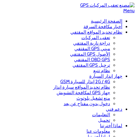
Menu
الصفحة الرئيسية
أخبار مكافحة السرقة
نظام تحديد المواقع المقتفي
تعقب المركبات
دراجة نارية المقتفي
ميني GPS المقتفي
الأصول GPS المقتفي
OBD GPS المقتفي
ترحيل GPS المقتفي
نظام تتبع
جهاز إنذار السيارة
2G / 4G إنذار للسيارة GSM
نظام تحديد المواقع سيارة إنذار
جهاز GPS لمكافحة التشويش
منع تشغيل بلوتوث
دخول بدون مفتاح عن بعد
دعم فني
التعليمات
تحميل
لماذا أخترتنا
معلومات عنا
لماذا أخترتنا