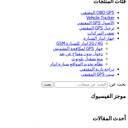
فئات المنتجات
OBD GPS المقتفي
Vehicle Tracker
الأصول GPS المقتفي
ترحيل GPS المقتفي
تعقب المركبات
جهاز إنذار السيارة
2G / 4G إنذار للسيارة GSM
جهاز GPS لمكافحة التشويش
دخول بدون مفتاح عن بعد
منع تشغيل بلوتوث
نظام تحديد المواقع سيارة إنذار
دراجة نارية المقتفي
ميني GPS المقتفي
بحث عن:
بحث
موجز الفيسبوك
أحدث المقالات