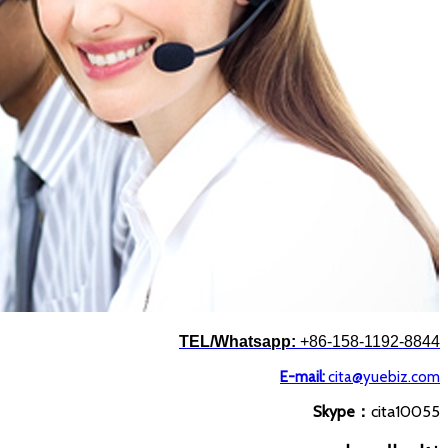
TEL/
Whatsapp
:
+86-158-1192-8844
E-mail:
cita@yuebiz.com
Skype：
cita10055