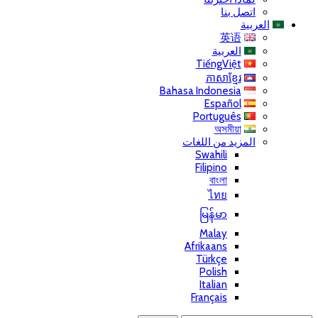
اتصل بنا
العربية
英语
العربية
TiếngViệt
ភាសាខ្មែរ
Bahasa Indonesia
Español
Português
অসমীয়া
المزيد من اللغات
Swahili
Filipino
বাংলা
ไทย
မြန်မာ
Malay
Afrikaans
Türkçe
Polish
Italian
Français