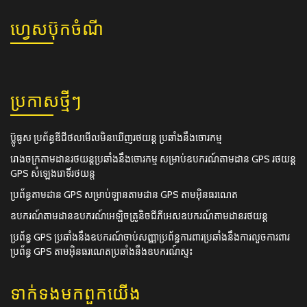
ហ្វេសប៊ុកចំណី
ប្រកាស​ថ្មីៗ
ប៊្លូធូស ប្រព័ន្ធឌីជីថលមើលមិនឃើញរថយន្ត ប្រឆាំងនឹងចោរកម្ម
រោងចក្រតាមដានរថយន្តប្រឆាំងនឹងចោរកម្ម សម្រាប់ឧបករណ៍តាមដាន GPS រថយន្ត
GPS សំឡេងរោទិ៍រថយន្ត
ប្រព័ន្ធតាមដាន GPS សម្រាប់ឡានតាមដាន GPS តាមអ៊ិនធរណេត
ឧបករណ៍តាមដានឧបករណ៍អេឡិចត្រូនិចជីភីអេសឧបករណ៍តាមដានរថយន្ត
ប្រព័ន្ធ GPS ប្រឆាំងនឹងឧបករណ៍ចាប់សញ្ញាប្រព័ន្ធការពារប្រឆាំងនឹងការលួចការពារ
ប្រព័ន្ធ GPS តាមអ៊ិនធរណេតប្រឆាំងនឹងឧបករណ៍ស្ទះ
ទាក់ទង​មក​ពួក​យើង