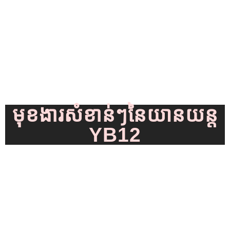
មុខងារសំខាន់ៗនៃយានយន្ត
YB12