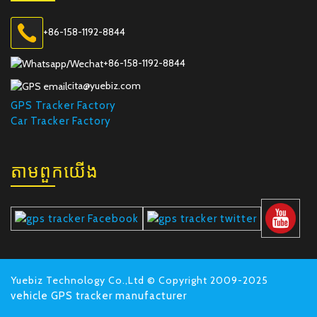
+86-158-1192-8844
+86-158-1192-8844
cita@yuebiz.com
GPS Tracker Factory
Car Tracker Factory
តាម​ពួក​យើង
Yuebiz Technology Co.,Ltd © Copyright 2009-2025
vehicle GPS tracker manufacturer