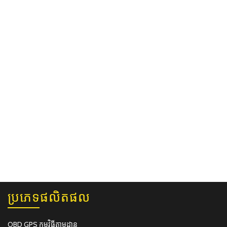
ប្រភេទផលិតផល
OBD GPS កម្មវិធីតាមដាន