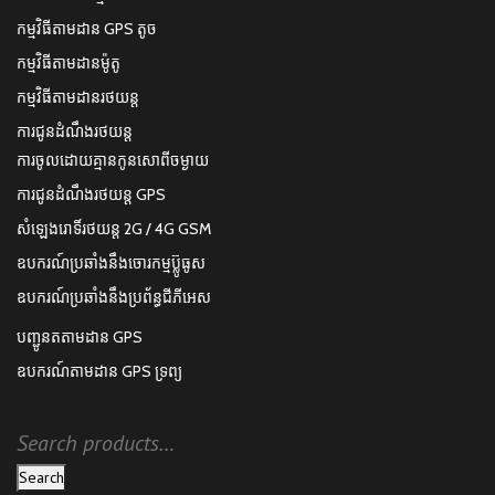
កម្មវិធីតាមដាន GPS តូច
កម្មវិធីតាមដានម៉ូតូ
កម្មវិធីតាមដានរថយន្ត
ការជូនដំណឹងរថយន្ត
ការចូលដោយគ្មានកូនសោពីចម្ងាយ
ការជូនដំណឹងរថយន្ត GPS
សំឡេងរោទិ៍រថយន្ត 2G / 4G GSM
ឧបករណ៍ប្រឆាំងនឹងចោរកម្មប៊្លូធូស
ឧបករណ៍ប្រឆាំងនឹងប្រព័ន្ធជីភីអេស
បញ្ជូនតតាមដាន GPS
ឧបករណ៍តាមដាន GPS ទ្រព្យ
Search