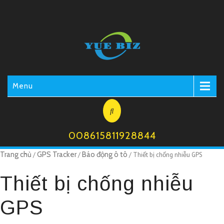
Menu
008615811928844
Trang chủ
GPS Tracker
Báo động ô tô
/
/
/ Thiết bị chống nhiễu GPS
Thiết bị chống nhiễu
GPS