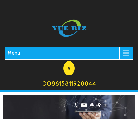
Menu
008615811928844